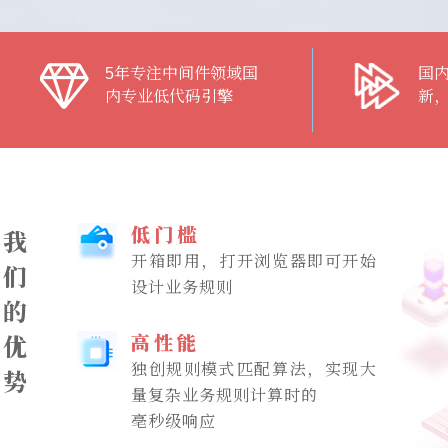
5年专注中间件领域
国
国
内专业低代码引擎
新
我
低门槛
开箱即用，打开浏览器即可开始
们
设计业务规则
的
优
高性能
独创规则模式匹配算法，实现大
势
量复杂业务规则计算时的
亳秒级响应